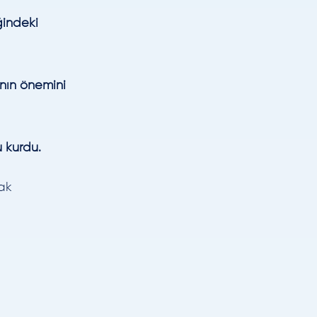
ğindeki
ının önemini
 kurdu.
ak