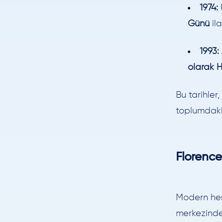
1974:
U
Günü
ila
1993:
olarak H
Bu tarihler
toplumdaki 
Florence
Modern hem
merkezinde