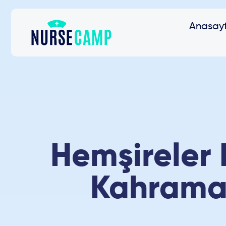
Anasay
Hemşireler 
Kahraman