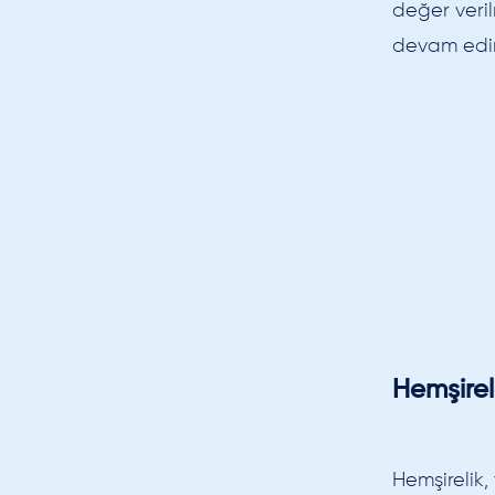
değer veri
devam edi
Hemşirel
Hemşirelik,