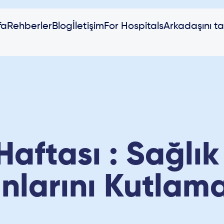
fa
Rehberler
Blog
İletişim
For Hospitals
Arkadaşını ta
Haftası : Sağlı
larını Kutlam