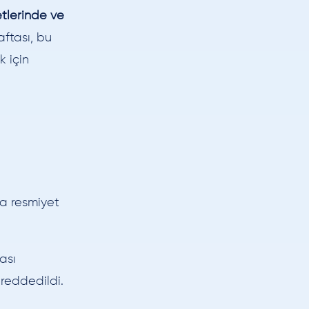
tlerinde ve
ftası, bu
 için
a resmiyet
ası
reddedildi.