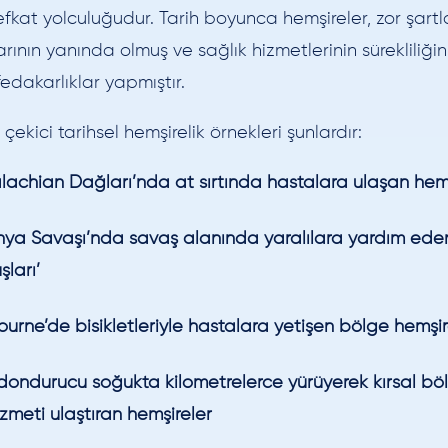
efkat yolculuğudur. Tarih boyunca hemşireler, zor şartl
arının yanında olmuş ve sağlık hizmetlerinin sürekliliğ
fedakarlıklar yapmıştır.
çekici tarihsel hemşirelik örnekleri şunlardır:
achian Dağları’nda at sırtında hastalara ulaşan hemş
ünya Savaşı’nda savaş alanında yaralılara yardım ede
ları’
urne’de bisikletleriyle hastalara yetişen bölge hemşir
 dondurucu soğukta kilometrelerce yürüyerek kırsal bö
izmeti ulaştıran hemşireler