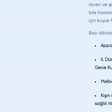
özveri ve ş
bile hastal
için büyük 
Bazı dikkat 
Appal
II. D
Gece Kuş
Melbo
Kışın
sağlık h