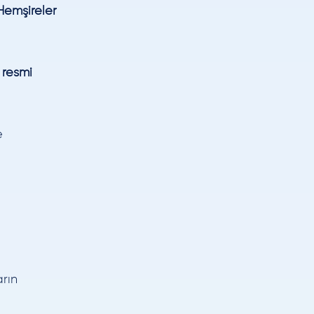
 Hemşireler
 resmi
e
rın