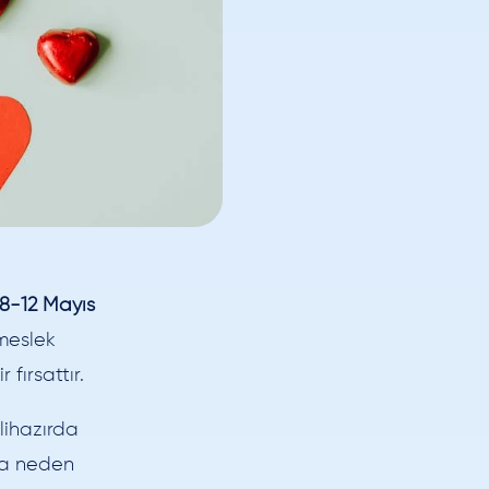
8-12 Mayıs
meslek
fırsattır.
lihazırda
ya neden